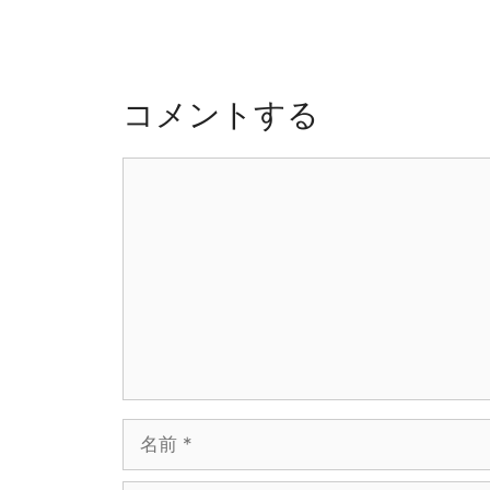
ゲ
ー
シ
ョ
コメントする
ン
コ
メ
ン
ト
名
前