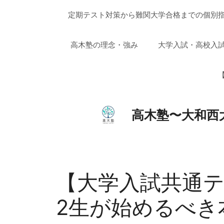
コ
定期テスト対策から難関大学合格までの個別指
ン
テ
ン
高木塾の理念・強み
大学入試・高校入
ツ
へ
【
ス
キ
ッ
高木塾〜大和西
プ
【大学入試共通テ
2生が始めるべき