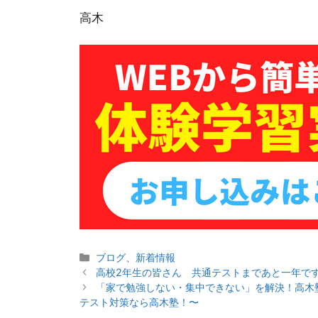
高木
カ
ブログ
、
新着情報
投
テ
高校2年生の皆さん 共通テストまであと一年で
稿
ゴ
「家で勉強しない・集中できない」を解決！高木
ナ
リ
テスト対策なら高木塾！〜
ビ
ー