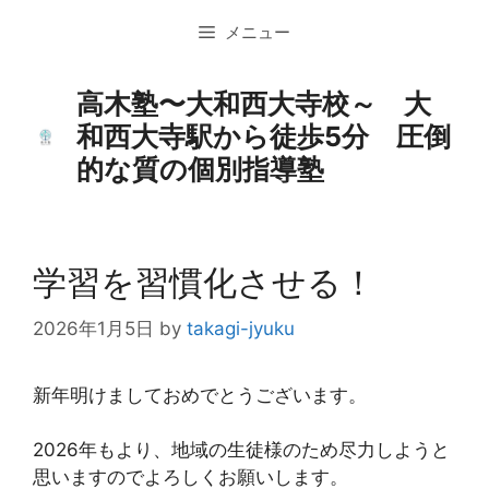
コ
メニュー
ン
テ
ン
高木塾〜大和西大寺校～ 大
ツ
和西大寺駅から徒歩5分 圧倒
へ
的な質の個別指導塾
ス
キ
ッ
プ
学習を習慣化させる！
2026年1月5日
by
takagi-jyuku
新年明けましておめでとうございます。
2026年もより、地域の生徒様のため尽力しようと
思いますのでよろしくお願いします。