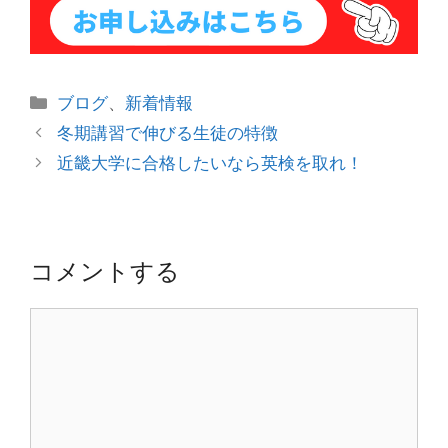
カ
ブログ
、
新着情報
テ
投
冬期講習で伸びる生徒の特徴
ゴ
稿
近畿大学に合格したいなら英検を取れ！
リ
ナ
ー
ビ
ゲ
ー
コメントする
シ
ョ
コ
ン
メ
ン
ト