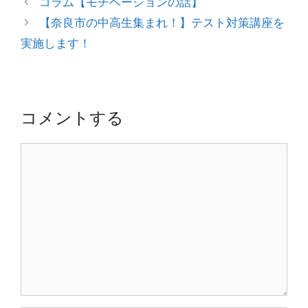
コラム【モチベーションの話】
ゴ
稿
【奈良市の中高生集まれ！】テスト対策講座を
リ
ナ
実施します！
ー
ビ
ゲ
ー
シ
コメントする
ョ
ン
コ
メ
ン
ト