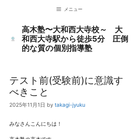
コ
メニュー
ン
テ
ン
高木塾〜大和西大寺校～ 大
ツ
和西大寺駅から徒歩5分 圧倒
へ
的な質の個別指導塾
ス
キ
ッ
プ
テスト前(受験前)に意識す
べきこと
2025年11月1日
by
takagi-jyuku
みなさんこんにちは！