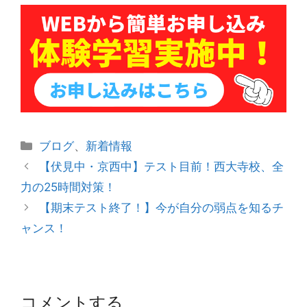
カ
ブログ
、
新着情報
テ
投
【伏見中・京西中】テスト目前！西大寺校、全
ゴ
稿
力の25時間対策！
リ
ナ
【期末テスト終了！】今が自分の弱点を知るチ
ー
ビ
ャンス！
ゲ
ー
シ
ョ
コメントする
ン