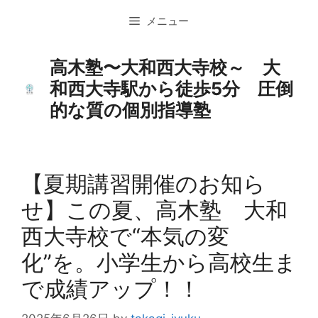
コ
メニュー
ン
テ
ン
高木塾〜大和西大寺校～ 大
ツ
和西大寺駅から徒歩5分 圧倒
へ
的な質の個別指導塾
ス
キ
ッ
プ
【夏期講習開催のお知ら
せ】この夏、高木塾 大和
西大寺校で“本気の変
化”を。小学生から高校生ま
で成績アップ！！