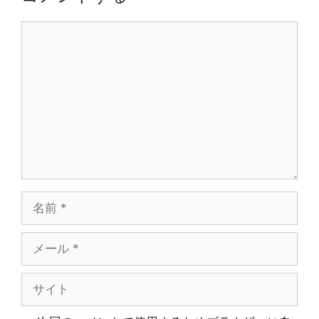
コ
メ
ン
ト
名
前
メ
ー
ル
サ
イ
ト