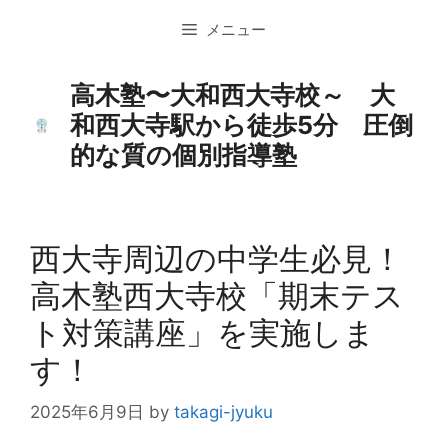
コ
メニュー
ン
テ
ン
高木塾〜大和西大寺校～ 大
ツ
和西大寺駅から徒歩5分 圧倒
へ
的な質の個別指導塾
ス
キ
ッ
プ
西大寺周辺の中学生必見！
高木塾西大寺校「期末テス
ト対策講座」を実施しま
す！
2025年6月9日
by
takagi-jyuku