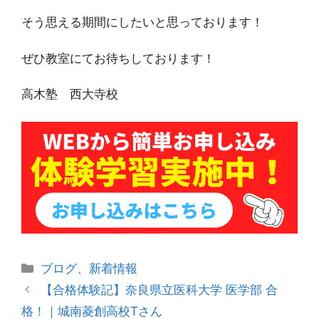
そう思える期間にしたいと思っております！
ぜひ教室にてお待ちしております！
高木塾 西大寺校
カ
ブログ
、
新着情報
テ
投
【合格体験記】奈良県立医科大学 医学部 合
ゴ
稿
格！｜城南菱創高校Tさん