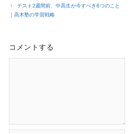
リ
ナ
テスト2週間前、中高生が今すべき6つのこと
ー
ビ
｜高木塾の学習戦略
ゲ
ー
シ
ョ
コメントする
ン
コ
メ
ン
ト
名