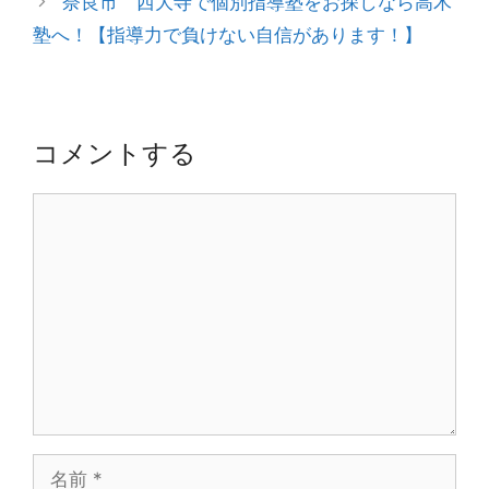
奈良市 西大寺で個別指導塾をお探しなら高木
ー
ビ
塾へ！【指導力で負けない自信があります！】
ゲ
ー
シ
ョ
コメントする
ン
コ
メ
ン
ト
名