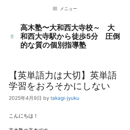
コ
メニュー
ン
テ
ン
高木塾〜大和西大寺校～ 大
ツ
和西大寺駅から徒歩5分 圧倒
へ
的な質の個別指導塾
ス
キ
ッ
プ
【英単語力は大切】英単語
学習をおろそかにしない
2025年4月9日
by
takagi-jyuku
こんにちは！