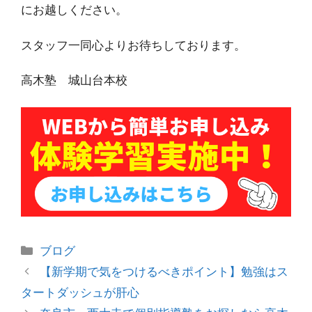
にお越しください。
スタッフ一同心よりお待ちしております。
高木塾 城山台本校
カ
ブログ
テ
投
【新学期で気をつけるべきポイント】勉強はス
ゴ
稿
タートダッシュが肝心
リ
ナ