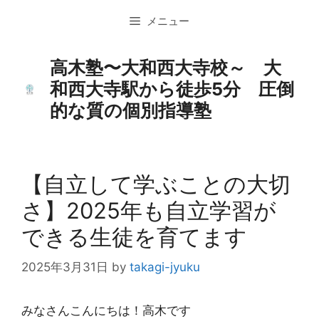
コ
メニュー
ン
テ
ン
高木塾〜大和西大寺校～ 大
ツ
和西大寺駅から徒歩5分 圧倒
へ
的な質の個別指導塾
ス
キ
ッ
プ
【自立して学ぶことの大切
さ】2025年も自立学習が
できる生徒を育てます
2025年3月31日
by
takagi-jyuku
みなさんこんにちは！高木です