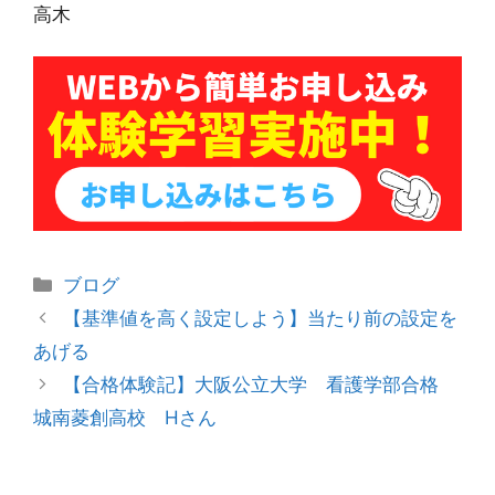
高木
カ
ブログ
テ
投
【基準値を高く設定しよう】当たり前の設定を
ゴ
稿
あげる
リ
ナ
【合格体験記】大阪公立大学 看護学部合格
ー
ビ
城南菱創高校 Hさん
ゲ
ー
シ