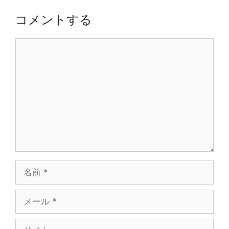
ョ
コメントする
ン
コ
メ
ン
ト
名
前
メ
ー
ル
サ