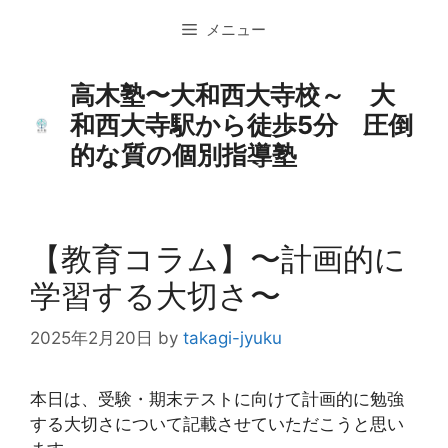
コ
メニュー
ン
テ
ン
高木塾〜大和西大寺校～ 大
ツ
和西大寺駅から徒歩5分 圧倒
へ
的な質の個別指導塾
ス
キ
ッ
プ
【教育コラム】〜計画的に
学習する大切さ〜
2025年2月20日
by
takagi-jyuku
本日は、受験・期末テストに向けて計画的に勉強
する大切さについて記載させていただこうと思い