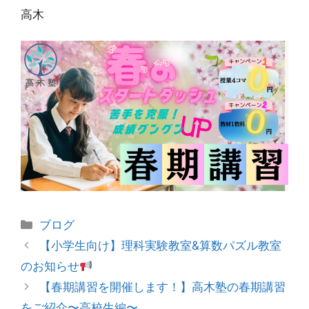
高木
カ
ブログ
テ
投
【小学生向け】理科実験教室&算数パズル教室
ゴ
稿
のお知らせ
リ
ナ
【春期講習を開催します！】高木塾の春期講習
ー
ビ
をご紹介〜高校生編〜