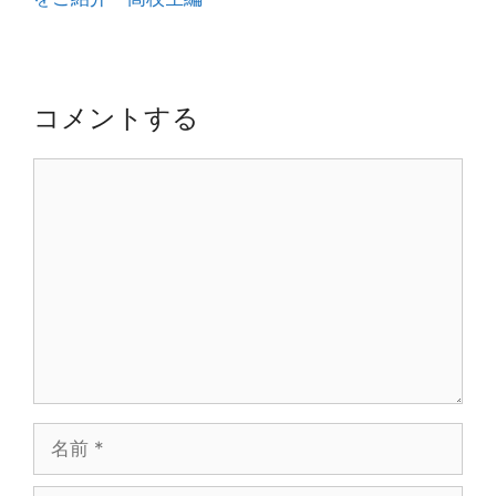
ゲ
ー
シ
ョ
コメントする
ン
コ
メ
ン
ト
名
前