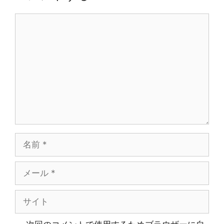
ョ
コ
ン
メ
ン
ト
名
前
メ
ー
ル
サ
イ
ト