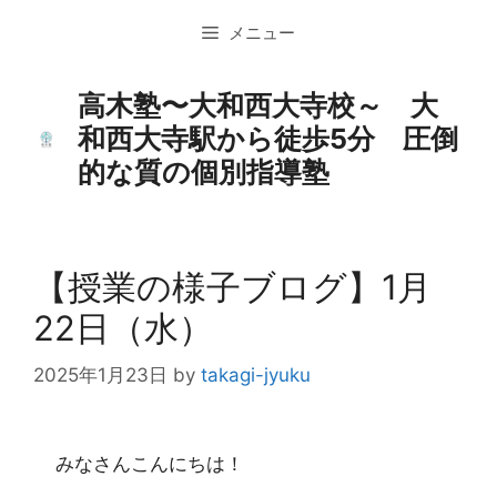
コ
メニュー
ン
テ
ン
高木塾〜大和西大寺校～ 大
ツ
和西大寺駅から徒歩5分 圧倒
へ
的な質の個別指導塾
ス
キ
ッ
プ
【授業の様子ブログ】1月
22日（水）
2025年1月23日
by
takagi-jyuku
みなさんこんにちは！