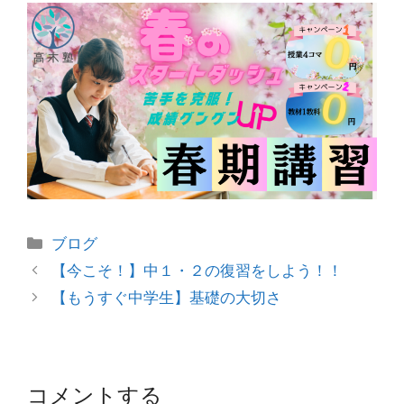
カ
ブログ
テ
投
【今こそ！】中１・２の復習をしよう！！
ゴ
稿
【もうすぐ中学生】基礎の大切さ
リ
ナ
ー
ビ
ゲ
ー
コメントする
シ