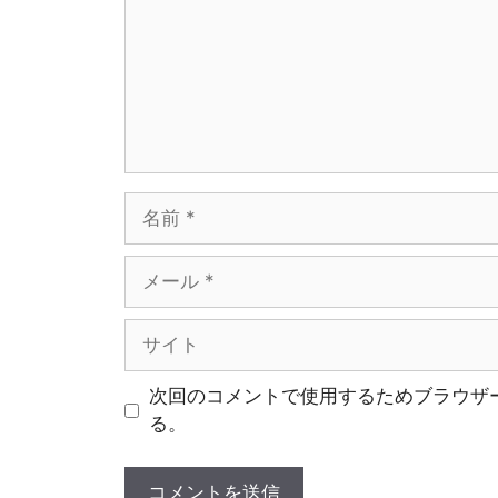
ト
名
前
メ
ー
ル
サ
イ
ト
次回のコメントで使用するためブラウザ
る。