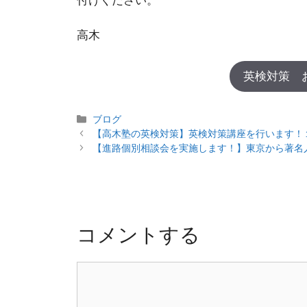
付けください。
高木
英検対策 
カ
ブログ
投
テ
【高木塾の英検対策】英検対策講座を行います！
稿
ゴ
【進路個別相談会を実施します！】東京から著名
ナ
リ
ビ
ー
ゲ
ー
シ
コメントする
ョ
ン
コ
メ
ン