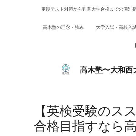
コ
定期テスト対策から難関大学合格までの個別指
ン
テ
ン
高木塾の理念・強み
大学入試・高校入
ツ
へ
【
ス
キ
ッ
高木塾〜大和西
プ
【英検受験のス
合格目指すなら