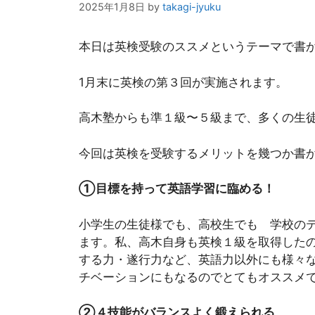
2025年1月8日
by
takagi-jyuku
本日は英検受験のススメというテーマで書
1月末に英検の第３回が実施されます。
高木塾からも準１級〜５級まで、多くの生
今回は英検を受験するメリットを幾つか書
①目標を持って英語学習に臨める！
小学生の生徒様でも、高校生でも 学校の
ます。私、高木自身も英検１級を取得した
する力・遂行力など、英語力以外にも様々
チベーションにもなるのでとてもオススメ
②４技能がバランスよく鍛えられる