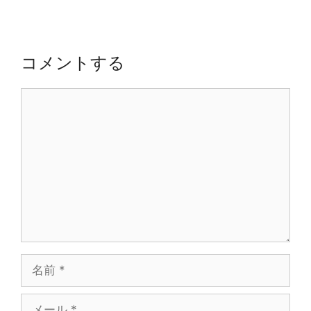
シ
ョ
ン
コメントする
コ
メ
ン
ト
名
前
メ