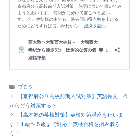
カ
ブログ
テ
投
【京都府公立高校前期入試対策】英語長文 今
ゴ
稿
からどう対策する？
リ
ナ
【高木塾の英検対策】英検対策講座を行いま
ー
ビ
す！１級〜５級まで対応！英検合格を掴み取ろ
ゲ
う！
ー