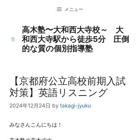
コ
メニュー
ン
テ
ン
高木塾〜大和西大寺校～ 大
ツ
和西大寺駅から徒歩5分 圧倒
へ
的な質の個別指導塾
ス
キ
ッ
プ
【京都府公立高校前期入試
対策】英語リスニング
2024年12月24日
by
takagi-jyuku
みなさんこんにちは！