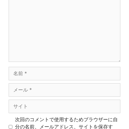
コ
メ
ン
ト
名
前
メ
ー
ル
サ
イ
ト
次回のコメントで使用するためブラウザーに自
分の名前、メールアドレス、サイトを保存す