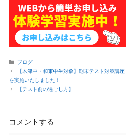
カ
ブログ
テ
投
【木津中・和束中生対象】期末テスト対策講座
ゴ
稿
を実施いたしました！
リ
ナ
【テスト前の過ごし方】
ー
ビ
ゲ
ー
シ
コメントする
ョ
ン