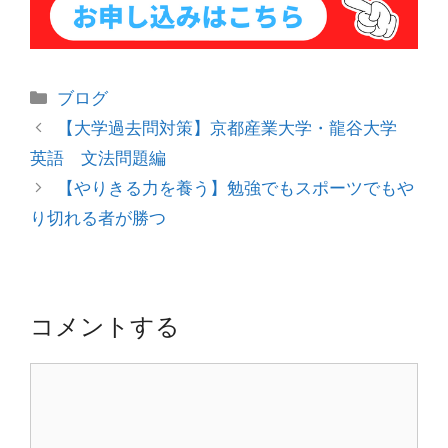
カ
ブログ
テ
投
【大学過去問対策】京都産業大学・龍谷大学
ゴ
稿
英語 文法問題編
リ
ナ
【やりきる力を養う】勉強でもスポーツでもや
ー
ビ
り切れる者が勝つ
ゲ
ー
シ
ョ
コメントする
ン
コ
メ
ン