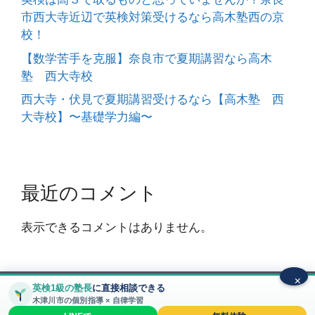
市西大寺近辺で英検対策受けるなら高木塾西の京
校！
【数学苦手を克服】奈良市で夏期講習なら高木
塾 西大寺校
西大寺・伏見で夏期講習受けるなら【高木塾 西
大寺校】〜基礎学力編〜
最近のコメント
表示できるコメントはありません。
×
英検1級の塾長
に直接相談できる
© 2026 高木塾〜大和西大寺校～ 大和西大寺駅から徒歩
木津川市の個別指導 × 自律学習
5分 圧倒的な質の個別指導塾
• Built with