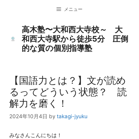
コ
メニュー
ン
テ
ン
高木塾〜大和西大寺校～ 大
ツ
和西大寺駅から徒歩5分 圧倒
へ
的な質の個別指導塾
ス
キ
ッ
プ
【国語力とは？】文が読め
るってどういう状態？ 読
解力を磨く！
2024年10月4日
by
takagi-jyuku
みなさんこんにちは！