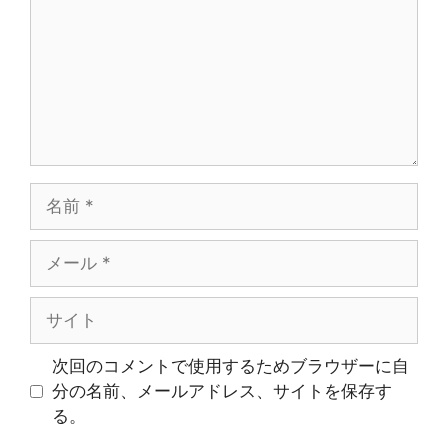
ン
ト
名
前
メ
ー
ル
サ
イ
ト
次回のコメントで使用するためブラウザーに自
分の名前、メールアドレス、サイトを保存す
る。