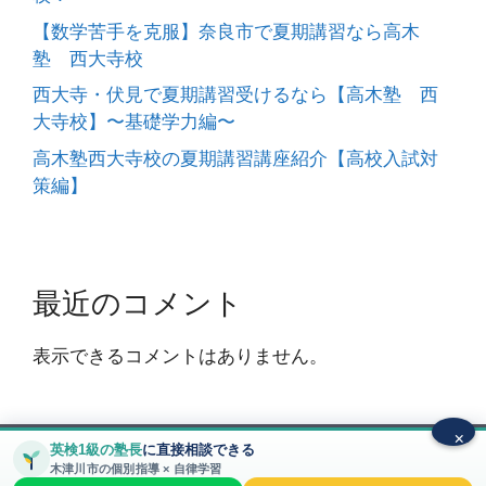
【数学苦手を克服】奈良市で夏期講習なら高木
塾 西大寺校
西大寺・伏見で夏期講習受けるなら【高木塾 西
大寺校】〜基礎学力編〜
高木塾西大寺校の夏期講習講座紹介【高校入試対
策編】
最近のコメント
表示できるコメントはありません。
×
英検1級の塾長
に直接相談できる
© 2026 高木塾〜大和西大寺校～ 大和西大寺駅から徒歩
木津川市の個別指導 × 自律学習
5分 圧倒的な質の個別指導塾
• Built with