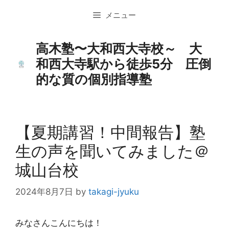
コ
メニュー
ン
テ
ン
高木塾〜大和西大寺校～ 大
ツ
和西大寺駅から徒歩5分 圧倒
へ
的な質の個別指導塾
ス
キ
ッ
プ
【夏期講習！中間報告】塾
生の声を聞いてみました＠
城山台校
2024年8月7日
by
takagi-jyuku
みなさんこんにちは！