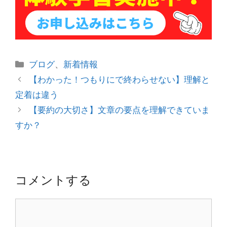
カ
ブログ
、
新着情報
テ
投
【わかった！つもりにで終わらせない】理解と
ゴ
稿
定着は違う
リ
ナ
【要約の大切さ】文章の要点を理解できていま
ー
ビ
すか？
ゲ
ー
シ
ョ
コメントする
ン
コ
メ