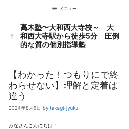
コ
メニュー
ン
テ
ン
高木塾〜大和西大寺校～ 大
ツ
和西大寺駅から徒歩5分 圧倒
へ
的な質の個別指導塾
ス
キ
ッ
プ
【わかった！つもりにで終
わらせない】理解と定着は
違う
2024年8月5日
by
takagi-jyuku
みなさんこんにちは！