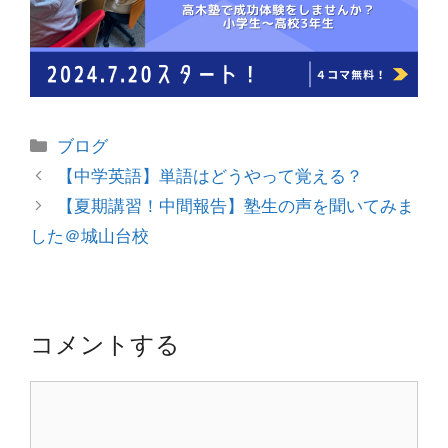
カ
ブログ
テ
投
【中学英語】単語はどうやって覚える？
ゴ
稿
【夏期講習！中間報告】塾生の声を聞いてみま
リ
ナ
した＠城山台校
ー
ビ
ゲ
ー
シ
コメントする
ョ
ン
コ
メ
ン