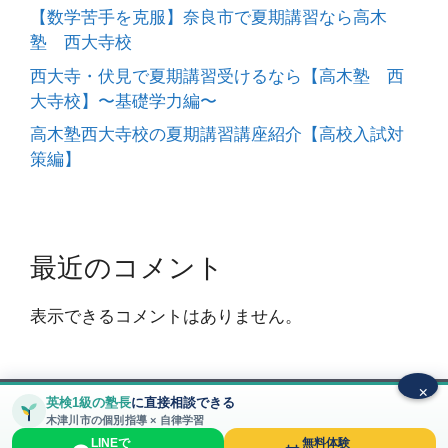
【数学苦手を克服】奈良市で夏期講習なら高木
塾 西大寺校
西大寺・伏見で夏期講習受けるなら【高木塾 西
大寺校】〜基礎学力編〜
高木塾西大寺校の夏期講習講座紹介【高校入試対
策編】
最近のコメント
表示できるコメントはありません。
×
英検1級の塾長
に直接相談できる
© 2026 高木塾〜大和西大寺校～ 大和西大寺駅から徒歩
木津川市の個別指導 × 自律学習
5分 圧倒的な質の個別指導塾
• Built with
LINEで
無料体験