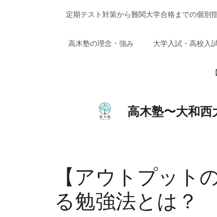
コ
定期テスト対策から難関大学合格までの個別指
ン
テ
ン
高木塾の理念・強み
大学入試・高校入
ツ
へ
【
ス
キ
ッ
高木塾〜大和西
プ
【アウトプット
る勉強法とは？