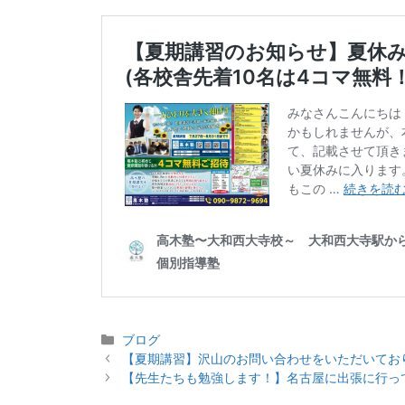
カ
ブログ
投
テ
【夏期講習】沢山のお問い合わせをいただいてお
稿
ゴ
【先生たちも勉強します！】名古屋に出張に行っ
ナ
リ