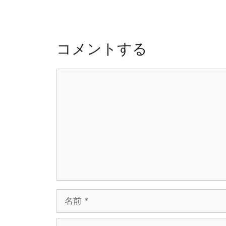
ビ
ー
ゲ
ー
シ
コメントする
ョ
ン
コ
メ
ン
ト
名
前
メ