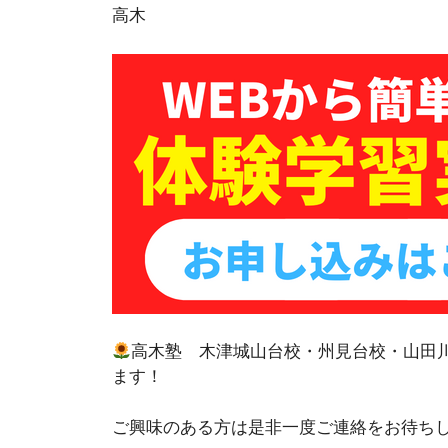
高木
高木塾 木津城山台校・州見台校・山田
ます！
ご興味のある方は是非一度ご連絡をお待ち