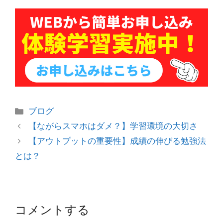
カ
ブログ
テ
投
【ながらスマホはダメ？】学習環境の大切さ
ゴ
稿
【アウトプットの重要性】成績の伸びる勉強法
リ
ナ
とは？
ー
ビ
ゲ
ー
シ
コメントする
ョ