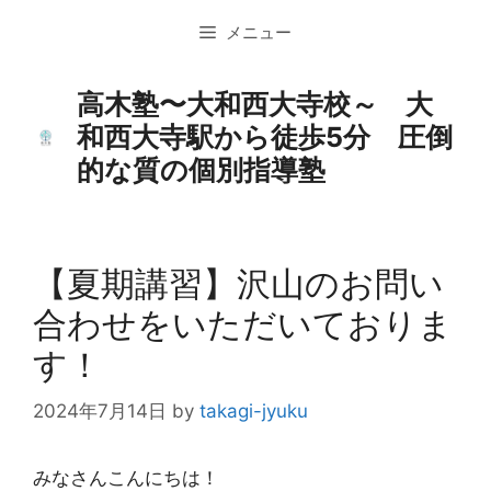
コ
メニュー
ン
テ
ン
高木塾〜大和西大寺校～ 大
ツ
和西大寺駅から徒歩5分 圧倒
へ
的な質の個別指導塾
ス
キ
ッ
プ
【夏期講習】沢山のお問い
合わせをいただいておりま
す！
2024年7月14日
by
takagi-jyuku
みなさんこんにちは！