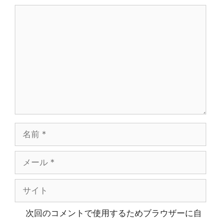
ン
コ
メ
ン
ト
名
前
メ
ー
ル
サ
イ
ト
次回のコメントで使用するためブラウザーに自