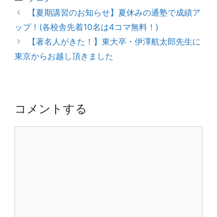
テ
投
【夏期講習のお知らせ】夏休みの通塾で成績ア
ゴ
稿
ップ！(各校舎先着10名は4コマ無料！)
リ
ナ
【著名人がきた！】東大卒・伊澤航太郎先生に
ー
ビ
東京からお越し頂きました
ゲ
ー
シ
ョ
コメントする
ン
コ
メ
ン
ト