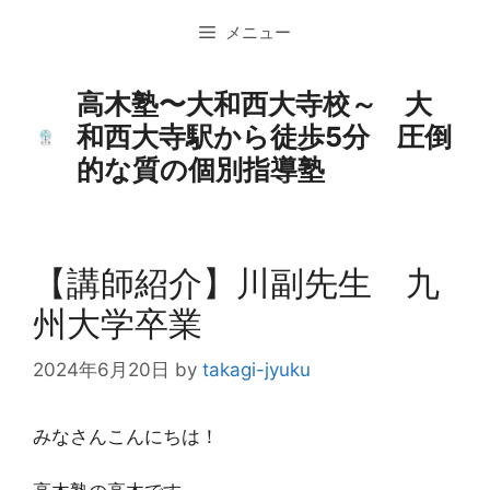
コ
メニュー
ン
テ
ン
高木塾〜大和西大寺校～ 大
ツ
和西大寺駅から徒歩5分 圧倒
へ
的な質の個別指導塾
ス
キ
ッ
プ
【講師紹介】川副先生 九
州大学卒業
2024年6月20日
by
takagi-jyuku
みなさんこんにちは！