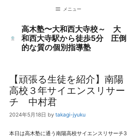
コ
メニュー
ン
テ
ン
高木塾〜大和西大寺校～ 大
ツ
和西大寺駅から徒歩5分 圧倒
へ
的な質の個別指導塾
ス
キ
ッ
プ
【頑張る生徒を紹介】南陽
高校３年サイエンスリサー
チ 中村君
2024年5月18日
by
takagi-jyuku
本日は高木塾に通う南陽高校サイエンスリサーチ3