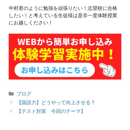
中村君のように勉強を頑張りたい！志望校に合格
したい！と考えている生徒様は是非一度体験授業
にお越しください！
カ
ブログ
テ
投
【国語力】どうやって向上させる？
ゴ
稿
【テスト対策 今回のテーマ】
リ
ナ
ー
ビ