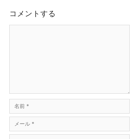
ゲ
ー
コメントする
シ
ョ
コ
ン
メ
ン
ト
名
前
メ
ー
ル
サ