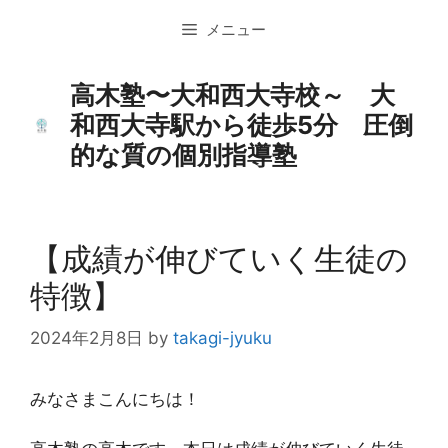
コ
メニュー
ン
テ
ン
高木塾〜大和西大寺校～ 大
ツ
和西大寺駅から徒歩5分 圧倒
へ
的な質の個別指導塾
ス
キ
ッ
プ
【成績が伸びていく生徒の
特徴】
2024年2月8日
by
takagi-jyuku
みなさまこんにちは！