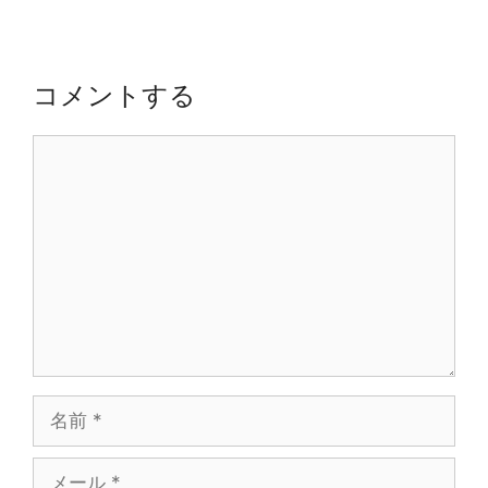
ゲ
ー
シ
コメントする
ョ
ン
コ
メ
ン
ト
名
前
メ