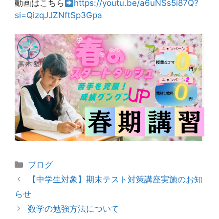
動画はこちら
https://youtu.be/a6uNSs5i87Q?
si=QizqJJZNftSp3Gpa
カ
ブログ
テ
投
【中学生対象】期末テスト対策講座実施のお知
ゴ
稿
らせ
リ
ナ
数学の勉強方法について
ー
ビ