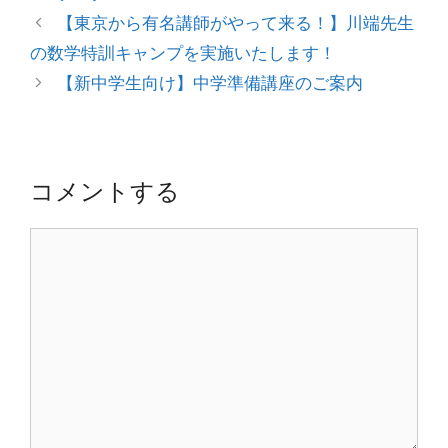
テ
投
【東京から有名講師がやって来る！】川端先生
ゴ
稿
の数学特訓キャンプを実施いたします！
リ
ナ
【新中学生向け】中学準備講座のご案内
ー
ビ
ゲ
ー
シ
コメントする
ョ
ン
コ
メ
ン
ト