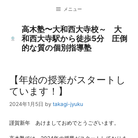
コ
メニュー
ン
テ
ン
高木塾〜大和西大寺校～ 大
ツ
和西大寺駅から徒歩5分 圧倒
へ
的な質の個別指導塾
ス
キ
ッ
プ
【年始の授業がスタートし
ています！】
2024年1月5日
by
takagi-jyuku
謹賀新年 あけましておめでとうございます。