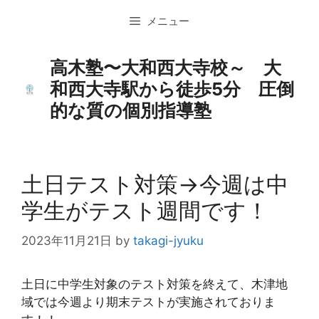
コ
メニュー
ン
テ
ン
高木塾〜大和西大寺校～ 大
ツ
和西大寺駅から徒歩5分 圧倒
へ
的な質の個別指導塾
ス
キ
ッ
プ
土日テスト対策→今週は中
学生がテスト週間です！
2023年11月21日
by
takagi-jyuku
土日に中学生対象のテスト対策を終えて、木津地
域では今週より期末テストが実施されておりま