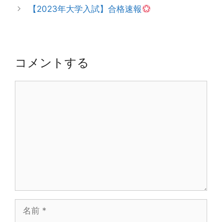
稿
【2023年大学入試】合格速報
ー
ナ
ビ
ゲ
ー
コメントする
シ
ョ
コ
ン
メ
ン
ト
名
前