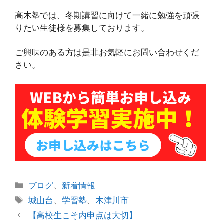
高木塾では、冬期講習に向けて一緒に勉強を頑張
りたい生徒様を募集しております。
ご興味のある方は是非お気軽にお問い合わせくだ
さい。
カ
ブログ
、
新着情報
テ
タ
城山台
、
学習塾
、
木津川市
ゴ
グ
投
【高校生こそ内申点は大切】
リ