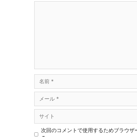
コ
メ
ン
ト
名
前
メ
ー
ル
サ
イ
ト
次回のコメントで使用するためブラウザ