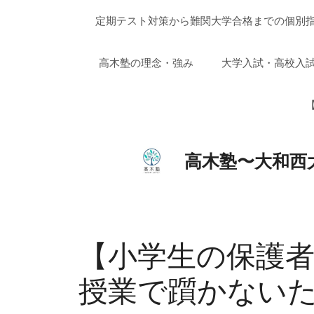
コ
定期テスト対策から難関大学合格までの個別指
ン
テ
ン
高木塾の理念・強み
大学入試・高校入
ツ
へ
【
ス
キ
ッ
高木塾〜大和西
プ
【小学生の保護
授業で躓かない