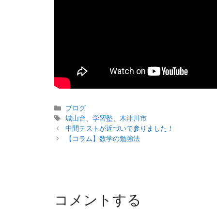
カ
ブログ
テ
タ
城山台
、
学習塾
、
木津川市
投
ゴ
グ
中間テストが近づいて参りました！
稿
リ
【コラム】数学の勉強法
ナ
ー
ビ
ゲ
ー
シ
コメントする
ョ
ン