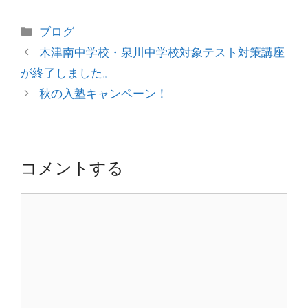
カ
ブログ
テ
投
木津南中学校・泉川中学校対象テスト対策講座
ゴ
稿
が終了しました。
リ
ナ
秋の入塾キャンペーン！
ー
ビ
ゲ
ー
シ
コメントする
ョ
ン
コ
メ
ン
ト