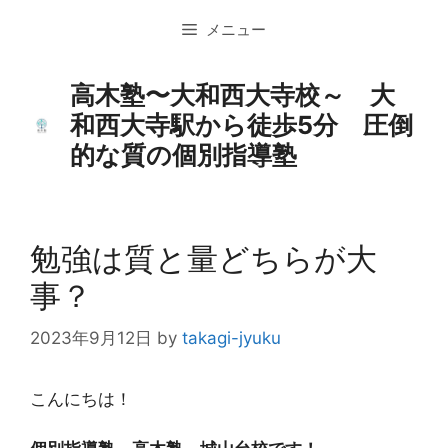
コ
メニュー
ン
テ
ン
高木塾〜大和西大寺校～ 大
ツ
和西大寺駅から徒歩5分 圧倒
へ
的な質の個別指導塾
ス
キ
ッ
プ
勉強は質と量どちらが大
事？
2023年9月12日
by
takagi-jyuku
こんにちは！