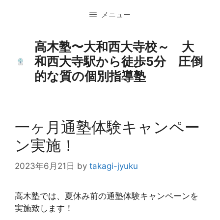
コ
メニュー
ン
テ
ン
高木塾〜大和西大寺校～ 大
ツ
和西大寺駅から徒歩5分 圧倒
へ
的な質の個別指導塾
ス
キ
ッ
プ
一ヶ月通塾体験キャンペー
ン実施！
2023年6月21日
by
takagi-jyuku
高木塾では、夏休み前の通塾体験キャンペーンを
実施致します！