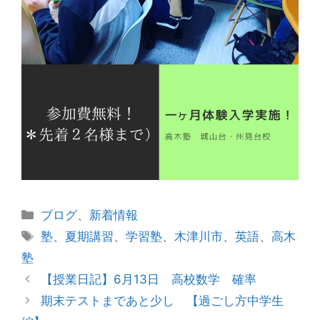
カ
ブログ
、
新着情報
テ
タ
塾
、
夏期講習
、
学習塾
、
木津川市
、
英語
、
高木
ゴ
グ
塾
リ
投
【授業日記】6月13日 高校数学 確率
ー
稿
期末テストまであと少し 【過ごし方中学生
ナ