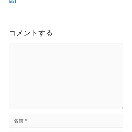
編】
ビ
ゲ
ー
シ
コメントする
ョ
ン
コ
メ
ン
ト
名
前