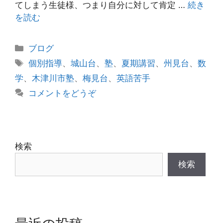
てしまう生徒様、つまり自分に対して肯定 …
続き
を読む
カ
ブログ
テ
タ
個別指導
、
城山台
、
塾
、
夏期講習
、
州見台
、
数
ゴ
グ
学
、
木津川市塾
、
梅見台
、
英語苦手
リ
コメントをどうぞ
ー
検索
検索