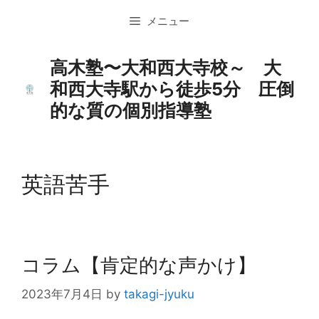
コ
メニュー
ン
テ
ン
高木塾〜大和西大寺校～ 大
ツ
和西大寺駅から徒歩5分 圧倒
へ
的な質の個別指導塾
ス
キ
ッ
プ
英語苦手
コラム【肯定的な声かけ】
2023年7月4日
by
takagi-jyuku