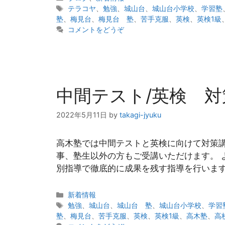
テ
タ
テラコヤ
、
勉強
、
城山台
、
城山台小学校
、
学習塾
ゴ
グ
塾
、
梅見台
、
梅見台 塾
、
苦手克服
、
英検
、
英検1級
リ
コメントをどうぞ
ー
中間テスト/英検 対
2022年5月11日
by
takagi-jyuku
高木塾では中間テストと英検に向けて対策講
事、塾生以外の方もご受講いただけます。 
別指導で徹底的に成果を残す指導を行います
カ
新着情報
テ
タ
勉強
、
城山台
、
城山台 塾
、
城山台小学校
、
学習
ゴ
グ
塾
、
梅見台
、
苦手克服
、
英検
、
英検1級
、
高木塾
、
高