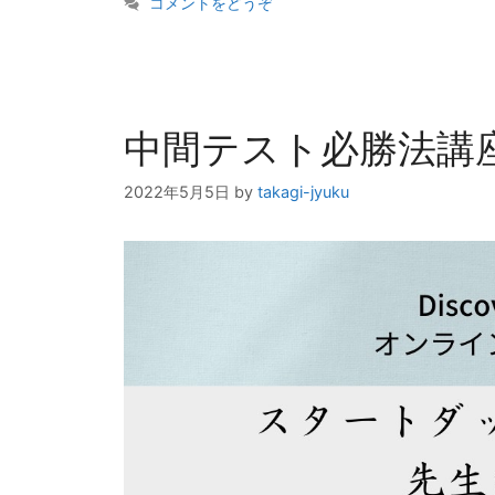
リ
コメントをどうぞ
ー
中間テスト必勝法講
2022年5月5日
by
takagi-jyuku