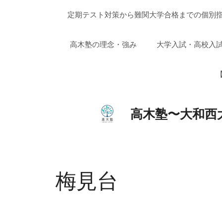
コ
定期テスト対策から難関大学合格までの個別指
ン
テ
ン
高木塾の理念・強み
大学入試・高校入
ツ
へ
【
ス
キ
ッ
高木塾〜大和西
プ
梅見台