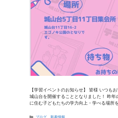
【学習イベントのお知らせ】 皆様 いつも
城山台を開催することとなりました！ 昨年
に住む子どもたちの学力向上・学べる場所を
カ
ブログ
、
新着情報