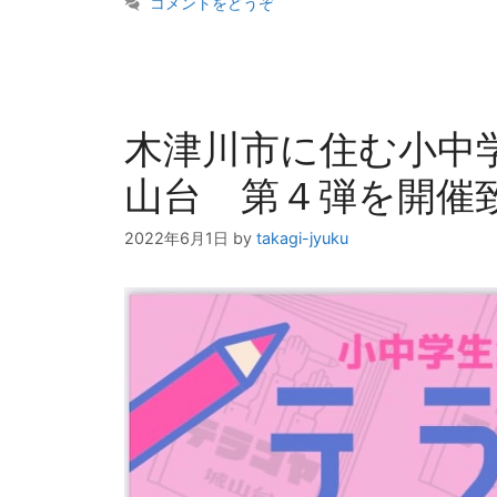
ゴ
グ
コメントをどうぞ
リ
ー
木津川市に住む小中
山台 第４弾を開催
2022年6月1日
by
takagi-jyuku