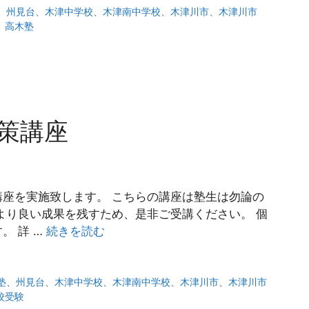
、
州見台
、
木津中学校
、
木津南中学校
、
木津川市
、
木津川市
、
高木塾
策講座
座を実施致します。 こちらの講座は塾生は勿論の
より良い成果を残すため、是非ご受講ください。 個
。 詳 …
続きを読む
塾
、
州見台
、
木津中学校
、
木津南中学校
、
木津川市
、
木津川市
校受験