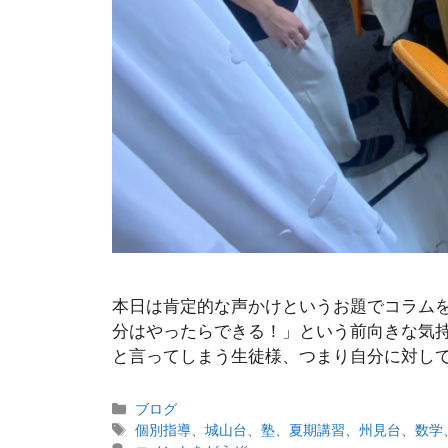
本日は肯定的な声かけというお題でコラムを
分はやったらできる！」という前向きな気持
と言ってしまう生徒様、つまり自分に対して
カ
ブログ
テ
タ
個別指導
、
城山台
、
塾
、
夏期講習
、
州見台
、
数学