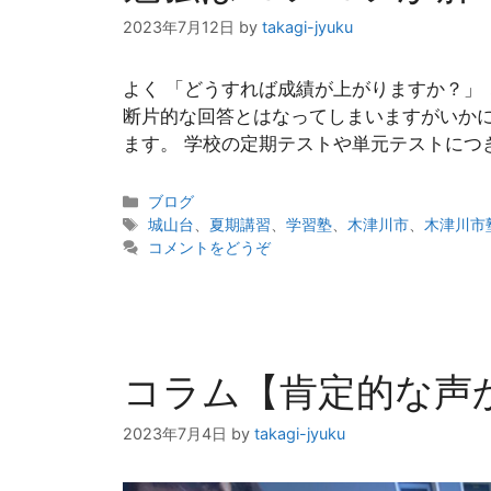
2023年7月12日
by
takagi-jyuku
よく 「どうすれば成績が上がりますか？」
断片的な回答とはなってしまいますがいか
ます。 学校の定期テストや単元テストにつ
カ
ブログ
テ
タ
城山台
、
夏期講習
、
学習塾
、
木津川市
、
木津川市
ゴ
グ
コメントをどうぞ
リ
ー
コラム【肯定的な声
2023年7月4日
by
takagi-jyuku