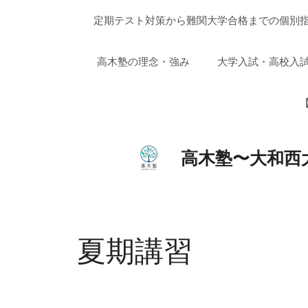
コ
定期テスト対策から難関大学合格までの個別指
ン
テ
ン
高木塾の理念・強み
大学入試・高校入
ツ
へ
【
ス
キ
ッ
高木塾〜大和西
プ
夏期講習