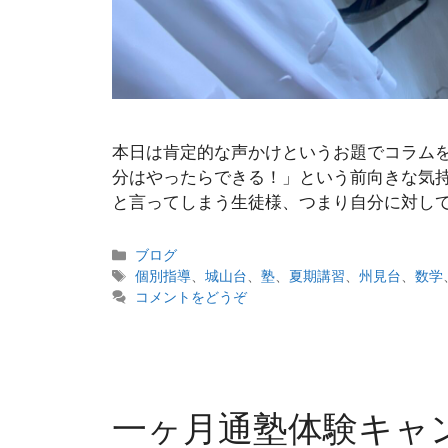
本日は肯定的な声かけというお題でコラムを
分はやったらできる！」という前向きな気持
と言ってしまう生徒様、つまり自分に対して
カ
ブログ
テ
タ
個別指導
、
城山台
、
塾
、
夏期講習
、
州見台
、
数学
ゴ
グ
コメントをどうぞ
リ
ー
一ヶ月通塾体験キャ