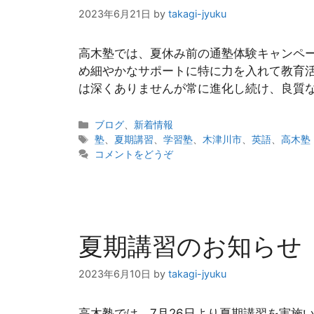
2023年6月21日
by
takagi-jyuku
高木塾では、夏休み前の通塾体験キャンペー
め細やかなサポートに特に力を入れて教育活
は深くありませんが常に進化し続け、良質な
カ
ブログ
、
新着情報
テ
タ
塾
、
夏期講習
、
学習塾
、
木津川市
、
英語
、
高木塾
ゴ
グ
コメントをどうぞ
リ
ー
夏期講習のお知らせ
2023年6月10日
by
takagi-jyuku
高木塾では、7月26日より夏期講習を実施