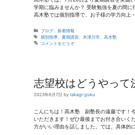
学期に臨みませんか？ 受験勉強を夏の間に
高木塾では個別指導で、お子様の学力向上・
カ
ブログ
、
新着情報
テ
タ
個別指導
、
夏期講習
、
木津川市
、
高木塾
ゴ
グ
コメントをどうぞ
リ
ー
志望校はどうやって
2023年6月7日
by
takagi-jyuku
こんにちは！高木塾 副塾長の遠藤です！
いただきます！ぜひ最後までお付き合いくだ
方がいい理由を話しました。では、具体的に