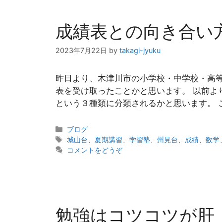
成績表との向き合い
2023年7月22日
by
takagi-jyuku
昨日より、木津川市の小学校・中学校・高等
表を受け取ったことかと思います。 以前
という３種類に分類されるかと思います。 
カ
ブログ
テ
タ
城山台
、
夏期講習
、
学習塾
、
州見台
、
成績
、
数学
ゴ
グ
コメントをどうぞ
リ
ー
勉強はコツコツが肝