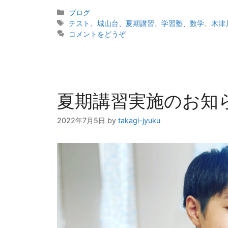
カ
ブログ
テ
タ
テスト
、
城山台
、
夏期講習
、
学習塾
、
数学
、
木津
ゴ
グ
コメントをどうぞ
リ
ー
夏期講習実施のお知
2022年7月5日
by
takagi-jyuku