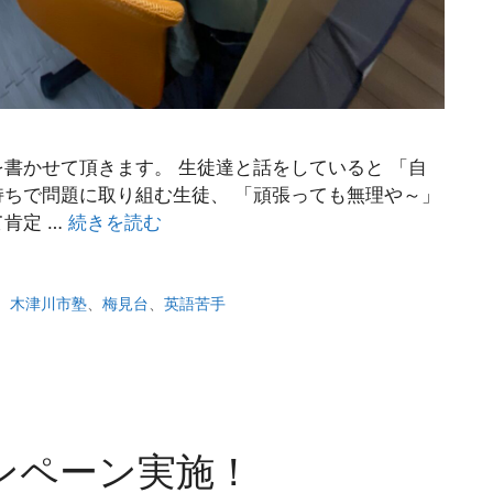
書かせて頂きます。 生徒達と話をしていると 「自
ちで問題に取り組む生徒、 「頑張っても無理や～」
肯定 …
続きを読む
、
木津川市塾
、
梅見台
、
英語苦手
ンペーン実施！