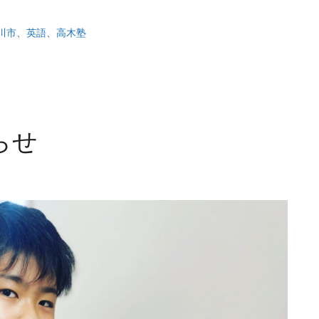
川市
、
英語
、
高木塾
らせ