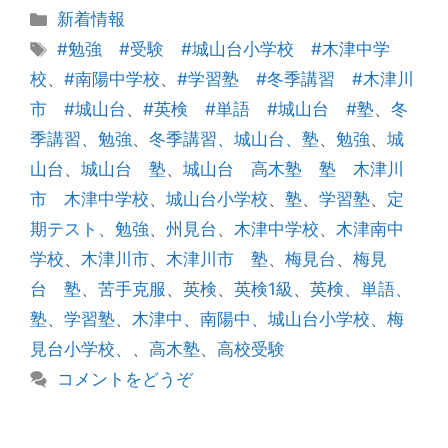
カ
新着情報
テ
タ
#勉強 #受験 #城山台小学校 #木津中学
ゴ
グ
校
、
#南陽中学校
、
#学習塾 #冬季講習 #木津川
リ
市 #城山台
、
#英検 #単語 #城山台 #塾
、
冬
ー
季講習、勉強
、
冬季講習、城山台、塾
、
勉強
、
城
山台
、
城山台 塾
、
城山台 高木塾 塾 木津川
市 木津中学校
、
城山台小学校
、
塾
、
学習塾
、
定
期テスト、勉強
、
州見台
、
木津中学校
、
木津南中
学校
、
木津川市
、
木津川市 塾
、
梅見台
、
梅見
台 塾
、
苦手克服
、
英検
、
英検1級
、
英検、単語、
塾、学習塾、木津中、南陽中、城山台小学校、梅
見台小学校、
、
高木塾
、
高校受験
コメントをどうぞ