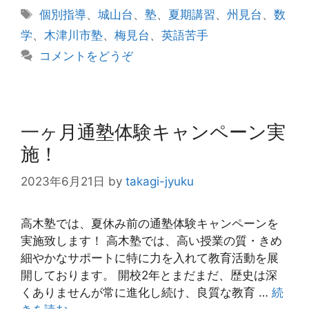
テ
タ
個別指導
、
城山台
、
塾
、
夏期講習
、
州見台
、
数
ゴ
グ
学
、
木津川市塾
、
梅見台
、
英語苦手
リ
コメントをどうぞ
ー
一ヶ月通塾体験キャンペーン実
施！
2023年6月21日
by
takagi-jyuku
高木塾では、夏休み前の通塾体験キャンペーンを
実施致します！ 高木塾では、高い授業の質・きめ
細やかなサポートに特に力を入れて教育活動を展
開しております。 開校2年とまだまだ、歴史は深
くありませんが常に進化し続け、良質な教育 …
続