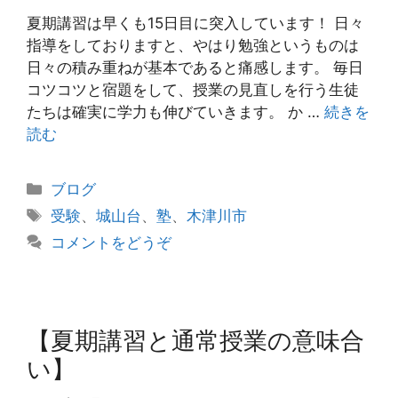
夏期講習は早くも15日目に突入しています！ 日々
指導をしておりますと、やはり勉強というものは
日々の積み重ねが基本であると痛感します。 毎日
コツコツと宿題をして、授業の見直しを行う生徒
たちは確実に学力も伸びていきます。 か …
続きを
読む
カ
ブログ
テ
タ
受験
、
城山台
、
塾
、
木津川市
ゴ
グ
コメントをどうぞ
リ
ー
【夏期講習と通常授業の意味合
い】