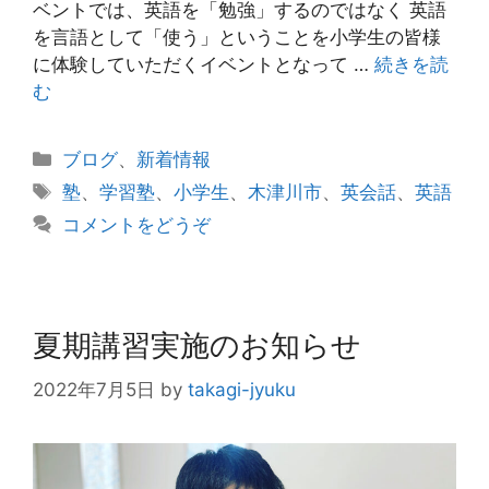
ベントでは、英語を「勉強」するのではなく 英語
を言語として「使う」ということを小学生の皆様
に体験していただくイベントとなって …
続きを読
む
カ
ブログ
、
新着情報
テ
タ
塾
、
学習塾
、
小学生
、
木津川市
、
英会話
、
英語
ゴ
グ
コメントをどうぞ
リ
ー
夏期講習実施のお知らせ
2022年7月5日
by
takagi-jyuku