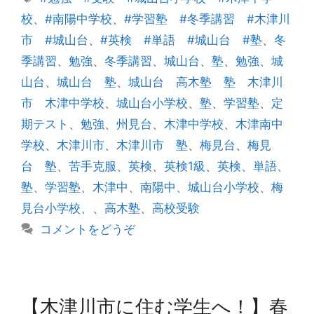
ゴ
グ
校
、
#南陽中学校
、
#学習塾 #冬季講習 #木津川
リ
市 #城山台
、
#英検 #単語 #城山台 #塾
、
冬
ー
季講習、勉強
、
冬季講習、城山台、塾
、
勉強
、
城
山台
、
城山台 塾
、
城山台 高木塾 塾 木津川
市 木津中学校
、
城山台小学校
、
塾
、
学習塾
、
定
期テスト、勉強
、
州見台
、
木津中学校
、
木津南中
学校
、
木津川市
、
木津川市 塾
、
梅見台
、
梅見
台 塾
、
苦手克服
、
英検
、
英検1級
、
英検、単語、
塾、学習塾、木津中、南陽中、城山台小学校、梅
見台小学校、
、
高木塾
、
高校受験
コメントをどうぞ
【木津川市に住む学生へ！】春