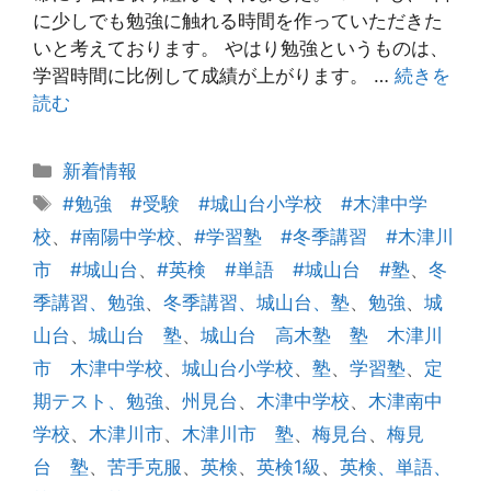
に少しでも勉強に触れる時間を作っていただきた
いと考えております。 やはり勉強というものは、
学習時間に比例して成績が上がります。 …
続きを
読む
カ
新着情報
テ
タ
#勉強 #受験 #城山台小学校 #木津中学
ゴ
グ
校
、
#南陽中学校
、
#学習塾 #冬季講習 #木津川
リ
市 #城山台
、
#英検 #単語 #城山台 #塾
、
冬
ー
季講習、勉強
、
冬季講習、城山台、塾
、
勉強
、
城
山台
、
城山台 塾
、
城山台 高木塾 塾 木津川
市 木津中学校
、
城山台小学校
、
塾
、
学習塾
、
定
期テスト、勉強
、
州見台
、
木津中学校
、
木津南中
学校
、
木津川市
、
木津川市 塾
、
梅見台
、
梅見
台 塾
、
苦手克服
、
英検
、
英検1級
、
英検、単語、