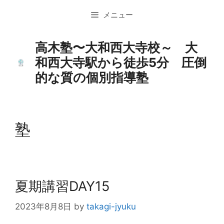
コ
メニュー
ン
テ
ン
高木塾〜大和西大寺校～ 大
ツ
和西大寺駅から徒歩5分 圧倒
へ
的な質の個別指導塾
ス
キ
ッ
プ
塾
夏期講習DAY15
2023年8月8日
by
takagi-jyuku