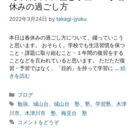
休みの過ごし方
2022年3月24日
by
takagi-jyuku
本日は春休みの過ごし方について、綴っていこう
と思います。 おそらく、学校でも生活習慣を保つ
こと・課題に取り組むこと・１年間の復習をする
ことなどを言われていると思います。 ただただ復
習・予習ではなく、「目的」を持って学習に …
続
きを読む
カ
ブログ
テ
タ
勉強
、
城山台
、
城山台 塾
、
塾
、
学習塾
、
木津
ゴ
グ
川市
、
木津川市 塾
、
梅見台 塾
リ
コメントをどうぞ
ー