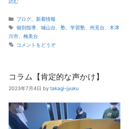
読む
カ
ブログ
、
新着情報
テ
タ
個別指導
、
城山台
、
塾
、
学習塾
、
州見台
、
木津
ゴ
グ
川市
、
梅美台
リ
コメントをどうぞ
ー
コラム【肯定的な声かけ】
2023年7月4日
by
takagi-jyuku