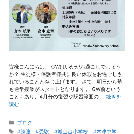
皆様こんにちは。 GWはいかがお過ごしでしょう
か？ 生徒様・保護者様共に良い休暇をお過ごしさ
れていることと存じ上げます。 さて、明日から塾
も通常授業がスタートとなります。 GW前という
こともあり、4月分の復習や既習範囲の …
続きを
読む
カ
ブログ
テ
タ
#勉強 #受験 #城山台小学校 #木津中学