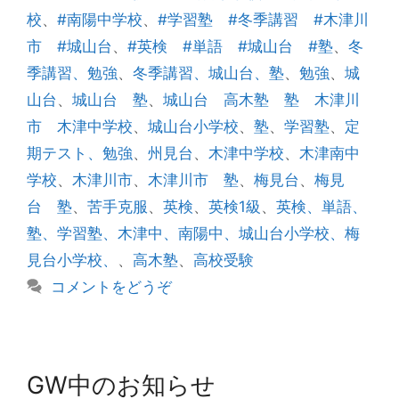
ゴ
グ
校
、
#南陽中学校
、
#学習塾 #冬季講習 #木津川
リ
市 #城山台
、
#英検 #単語 #城山台 #塾
、
冬
ー
季講習、勉強
、
冬季講習、城山台、塾
、
勉強
、
城
山台
、
城山台 塾
、
城山台 高木塾 塾 木津川
市 木津中学校
、
城山台小学校
、
塾
、
学習塾
、
定
期テスト、勉強
、
州見台
、
木津中学校
、
木津南中
学校
、
木津川市
、
木津川市 塾
、
梅見台
、
梅見
台 塾
、
苦手克服
、
英検
、
英検1級
、
英検、単語、
塾、学習塾、木津中、南陽中、城山台小学校、梅
見台小学校、
、
高木塾
、
高校受験
コメントをどうぞ
GW中のお知らせ