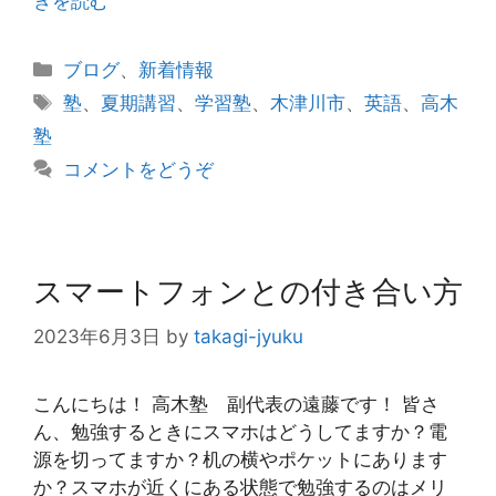
きを読む
カ
ブログ
、
新着情報
テ
タ
塾
、
夏期講習
、
学習塾
、
木津川市
、
英語
、
高木
ゴ
グ
塾
リ
コメントをどうぞ
ー
スマートフォンとの付き合い方
2023年6月3日
by
takagi-jyuku
こんにちは！ 高木塾 副代表の遠藤です！ 皆さ
ん、勉強するときにスマホはどうしてますか？電
源を切ってますか？机の横やポケットにあります
か？スマホが近くにある状態で勉強するのはメリ