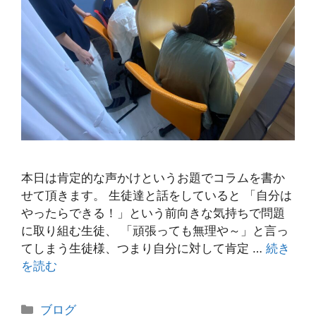
本日は肯定的な声かけというお題でコラムを書か
せて頂きます。 生徒達と話をしていると 「自分は
やったらできる！」という前向きな気持ちで問題
に取り組む生徒、 「頑張っても無理や～」と言っ
てしまう生徒様、つまり自分に対して肯定 …
続き
を読む
カ
ブログ