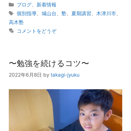
カ
ブログ
、
新着情報
テ
タ
個別指導
、
城山台
、
塾
、
夏期講習
、
木津川市
、
ゴ
グ
高木塾
リ
コメントをどうぞ
ー
〜勉強を続けるコツ〜
2022年6月8日
by
takagi-jyuku