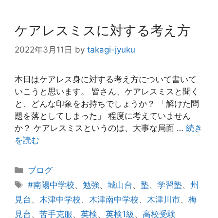
ケアレスミスに対する考え方
2022年3月11日
by
takagi-jyuku
本日はケアレス身に対する考え方について書いて
いこうと思います。 皆さん、ケアレスミスと聞く
と、どんな印象をお持ちでしょうか？ 「解けた問
題を落としてしまった」 程度に考えていません
か？ ケアレスミスというのは、大事な局面 …
続き
を読む
カ
ブログ
テ
タ
#南陽中学校
、
勉強
、
城山台
、
塾
、
学習塾
、
州
ゴ
グ
見台
、
木津中学校
、
木津南中学校
、
木津川市
、
梅
リ
見台
、
苦手克服
、
英検
、
英検1級
、
高校受験
ー