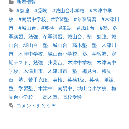
カ
新着情報
テ
タ
#勉強 #受験 #城山台小学校 #木津中学
ゴ
グ
校
、
#南陽中学校
、
#学習塾 #冬季講習 #木津川
リ
市 #城山台
、
#英検 #単語 #城山台 #塾
、
冬
ー
季講習、勉強
、
冬季講習、城山台、塾
、
勉強
、
城
山台
、
城山台 塾
、
城山台 高木塾 塾 木津川
市 木津中学校
、
城山台小学校
、
塾
、
学習塾
、
定
期テスト、勉強
、
州見台
、
木津中学校
、
木津南中
学校
、
木津川市
、
木津川市 塾
、
梅見台
、
梅見
台 塾
、
苦手克服
、
英検
、
英検1級
、
英検、単語、
塾、学習塾、木津中、南陽中、城山台小学校、梅
見台小学校、
、
高木塾
、
高校受験
コメントをどうぞ