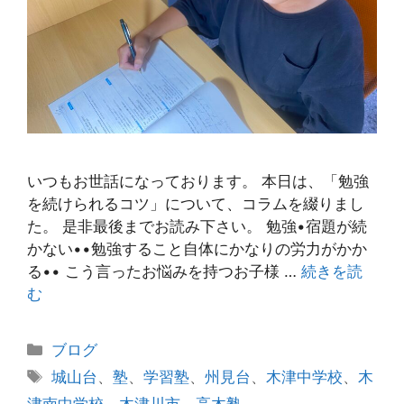
いつもお世話になっております。 本日は、「勉強
を続けられるコツ」について、コラムを綴りまし
た。 是非最後までお読み下さい。 勉強•宿題が続
かない••勉強すること自体にかなりの労力がかか
る•• こう言ったお悩みを持つお子様 …
続きを読
む
カ
ブログ
テ
タ
城山台
、
塾
、
学習塾
、
州見台
、
木津中学校
、
木
ゴ
グ