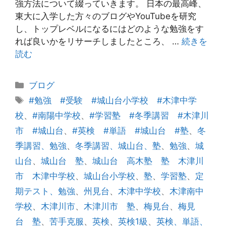
強方法について綴っていきます。 日本の最高峰、
東大に入学した方々のブログやYouTubeを研究
し、トップレベルになるにはどのような勉強をす
れば良いかをリサーチしましたところ、 …
続きを
読む
カ
ブログ
テ
タ
#勉強 #受験 #城山台小学校 #木津中学
ゴ
グ
校
、
#南陽中学校
、
#学習塾 #冬季講習 #木津川
リ
市 #城山台
、
#英検 #単語 #城山台 #塾
、
冬
ー
季講習、勉強
、
冬季講習、城山台、塾
、
勉強
、
城
山台
、
城山台 塾
、
城山台 高木塾 塾 木津川
市 木津中学校
、
城山台小学校
、
塾
、
学習塾
、
定
期テスト、勉強
、
州見台
、
木津中学校
、
木津南中
学校
、
木津川市
、
木津川市 塾
、
梅見台
、
梅見
台 塾
、
苦手克服
、
英検
、
英検1級
、
英検、単語、