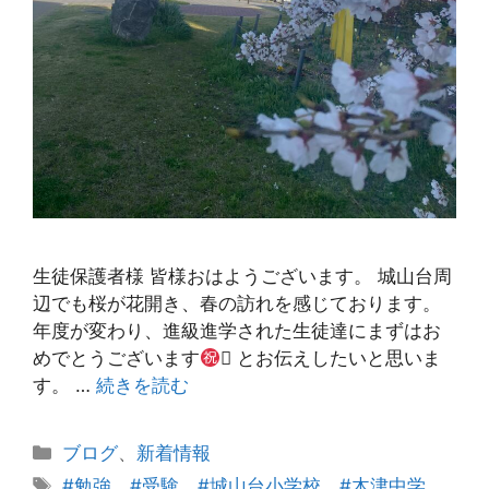
生徒保護者様 皆様おはようございます。 城山台周
辺でも桜が花開き、春の訪れを感じております。
年度が変わり、進級進学された生徒達にまずはお
めでとうございます
 とお伝えしたいと思いま
す。 …
続きを読む
カ
ブログ
、
新着情報
テ
タ
#勉強 #受験 #城山台小学校 #木津中学