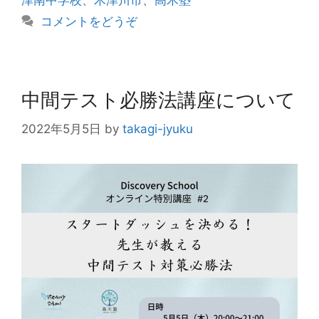
津南中学校
、
木津川市
、
高木塾
リ
コメントをどうぞ
ー
中間テスト必勝法講座について
2022年5月5日
by
takagi-jyuku