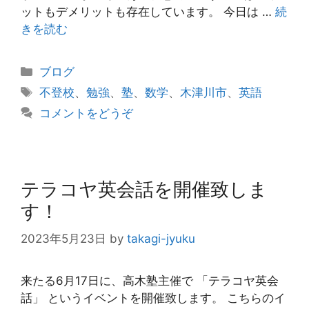
ットもデメリットも存在しています。 今日は …
続
きを読む
カ
ブログ
テ
タ
不登校
、
勉強
、
塾
、
数学
、
木津川市
、
英語
ゴ
グ
コメントをどうぞ
リ
ー
テラコヤ英会話を開催致しま
す！
2023年5月23日
by
takagi-jyuku
来たる6月17日に、高木塾主催で 「テラコヤ英会
話」 というイベントを開催致します。 こちらのイ