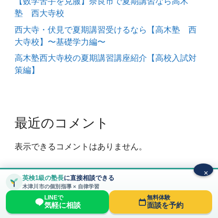
【数学苦手を克服】奈良市で夏期講習なら高木
塾 西大寺校
西大寺・伏見で夏期講習受けるなら【高木塾 西
大寺校】〜基礎学力編〜
高木塾西大寺校の夏期講習講座紹介【高校入試対
策編】
最近のコメント
表示できるコメントはありません。
×
英検1級の塾長
に直接相談できる
木津川市の個別指導 × 自律学習
© 2026 高木塾〜大和西大寺校～ 大和西大寺駅から徒歩
LINEで
無料体験
5分 圧倒的な質の個別指導塾
• Built with
気軽に相談
面談を予約
GeneratePress