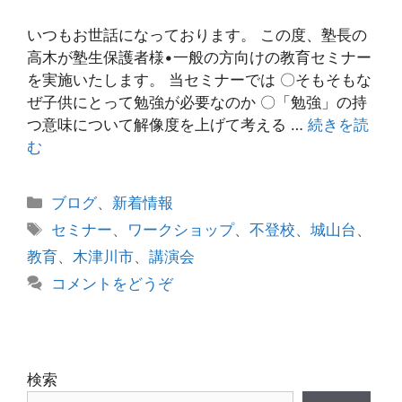
いつもお世話になっております。 この度、塾長の
高木が塾生保護者様•一般の方向けの教育セミナー
を実施いたします。 当セミナーでは 〇そもそもな
ぜ子供にとって勉強が必要なのか 〇「勉強」の持
つ意味について解像度を上げて考える …
続きを読
む
カ
ブログ
、
新着情報
テ
タ
セミナー
、
ワークショップ
、
不登校
、
城山台
、
ゴ
グ
教育
、
木津川市
、
講演会
リ
コメントをどうぞ
ー
検索