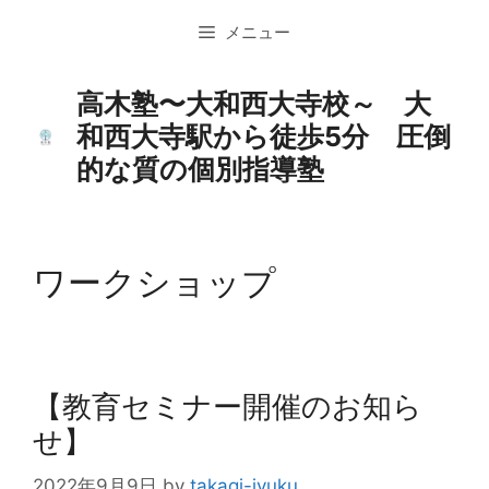
コ
メニュー
ン
テ
ン
高木塾〜大和西大寺校～ 大
ツ
和西大寺駅から徒歩5分 圧倒
へ
的な質の個別指導塾
ス
キ
ッ
プ
ワークショップ
【教育セミナー開催のお知ら
せ】
2022年9月9日
by
takagi-jyuku